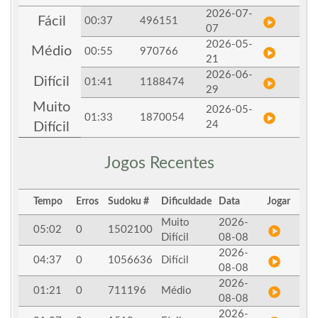
2026-07-
Fácil
00:37
496151
07
2026-05-
Médio
00:55
970766
21
2026-06-
Difícil
01:41
1188474
29
Muito
2026-05-
01:33
1870054
24
Difícil
Jogos Recentes
Tempo
Erros
Sudoku #
Dificuldade
Data
Jogar
Muito
2026-
05:02
0
1502100
Difícil
08-08
2026-
04:37
0
1056636
Difícil
08-08
2026-
01:21
0
711196
Médio
08-08
2026-