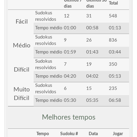
Últimos 7
Últimos 30
Total
dias
dias
Sudokus
12
31
548
resolvidos
Fácil
Tempo médio
01:00
00:58
01:13
Sudokus
9
26
836
resolvidos
Médio
Tempo médio
01:59
01:43
03:44
Sudokus
7
19
350
resolvidos
Difícil
Tempo médio
04:20
04:02
05:13
Sudokus
6
15
235
Muito
resolvidos
Difícil
Tempo médio
05:30
05:35
06:58
Melhores tempos
Tempo
Sudoku #
Data
Jogar