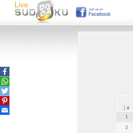
|
#
1
2