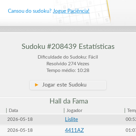
Cansou do sudoku?
Jogue Paciência!
Sudoku #208439 Estatísticas
Dificuldade do Sudoku: Fácil
Resolvido 274 Vezes
Tempo médio: 10:28
►
Jogar este Sudoku
Hall da
Fama
|
|
|
Data
Jogador
Tem
Lislite
2026-05-18
00:5
4411AZ
2026-05-18
01:0