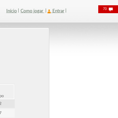
70
Início
Como jogar
Entrar
po
2
7