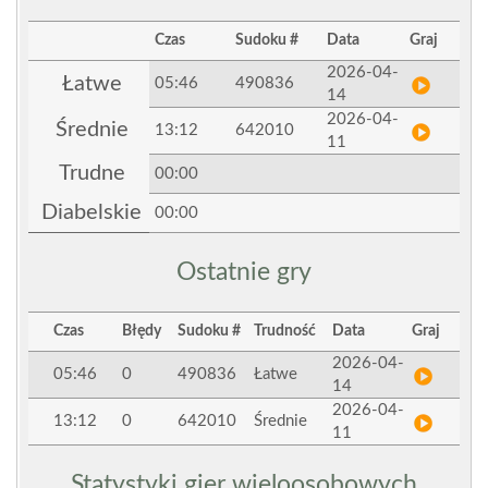
Czas
Sudoku #
Data
Graj
2026-04-
Łatwe
05:46
490836
14
2026-04-
Średnie
13:12
642010
11
Trudne
00:00
Diabelskie
00:00
Ostatnie gry
Czas
Błędy
Sudoku #
Trudność
Data
Graj
2026-04-
05:46
0
490836
Łatwe
14
2026-04-
13:12
0
642010
Średnie
11
Statystyki gier wieloosobowych