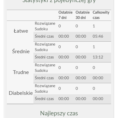
Statystyki z pojedynczej gry
Ostatnie
Ostatnie
Całkowity
7 dni
30 dni
czas
Rozwiązane
0
0
1
Sudoku
Łatwe
Średni czas
00:00
00:00
05:46
Rozwiązane
0
0
1
Sudoku
Średnie
Średni czas
00:00
00:00
13:12
Rozwiązane
0
0
0
Sudoku
Trudne
Średni czas
00:00
00:00
00:00
Rozwiązane
0
0
0
Sudoku
Diabelskie
Średni czas
00:00
00:00
00:00
Najlepszy czas