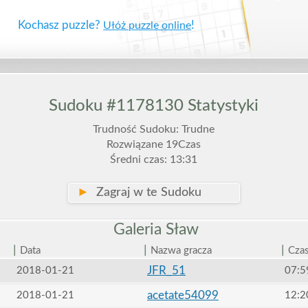
Kochasz puzzle?
!
Ułóż puzzle online
Sudoku #1178130 Statystyki
Trudność Sudoku: Trudne
Rozwiązane 19Czas
Średni czas: 13:31
►
Zagraj w te Sudoku
Galeria
Sław
|
|
|
Data
Nazwa gracza
Cza
JFR_51
2018-01-21
07:5
acetate54099
2018-01-21
12:2