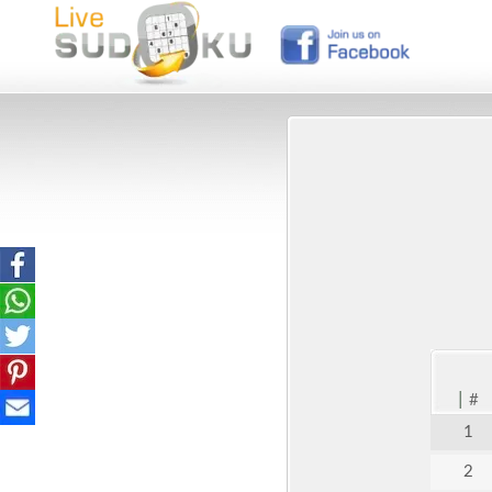
|
#
1
2