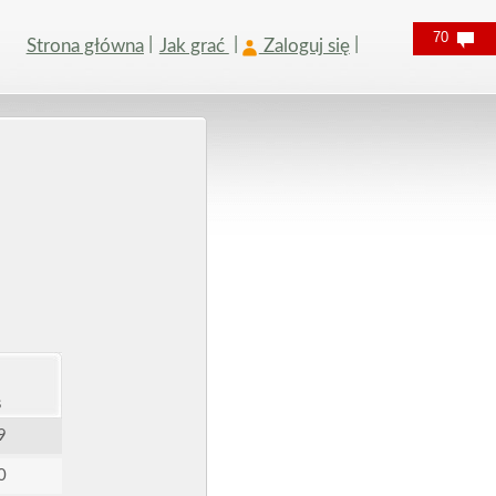
70
Strona główna
Jak grać
Zaloguj się
s
9
0