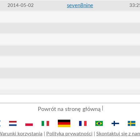
seven8nine
2014-05-02
33:2
Powrót na stronę główną
arunki korzystania
|
Polityka prywatności
|
Skontaktuj się z na