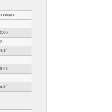
a sempre
0:00
2
4:14
8:48
6:34