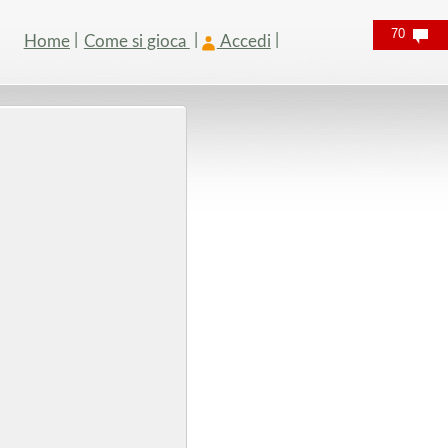
70
Home
Come si gioca
Accedi