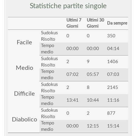
Statistiche partite singole
Ultimi 7
Ultimi 30
Da sempre
Giorni
Giorni
Sudokus
0
0
350
Risolto
Facile
Tempo
00:00
00:00
04:14
medio
Sudokus
2
9
1406
Risolto
Medio
Tempo
07:02
05:57
07:03
medio
Sudokus
2
8
2145
Risolto
Difficile
Tempo
13:41
10:44
11:16
medio
Sudokus
0
2
877
Risolto
Diabolico
Tempo
00:00
12:15
15:14
medio