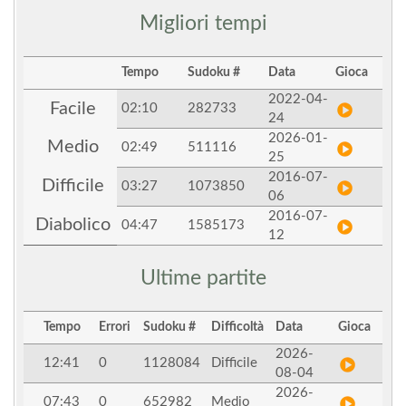
Migliori tempi
Tempo
Sudoku #
Data
Gioca
2022-04-
Facile
02:10
282733
24
2026-01-
Medio
02:49
511116
25
2016-07-
Difficile
03:27
1073850
06
2016-07-
Diabolico
04:47
1585173
12
Ultime partite
Tempo
Errori
Sudoku #
Difficoltà
Data
Gioca
2026-
12:41
0
1128084
Difficile
08-04
2026-
07:43
0
652982
Medio