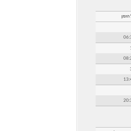
הזמן
06:
08:
13:
20: