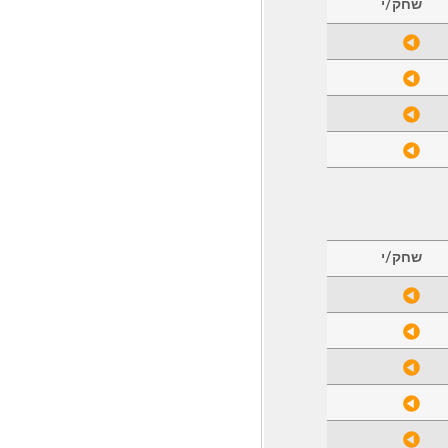
שחק/י
שחק/י