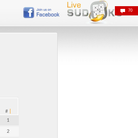
70
|
#
1
2