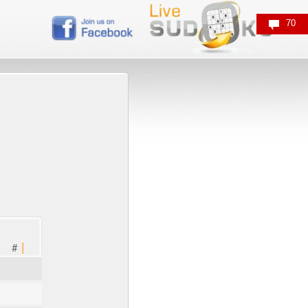
70
|
#