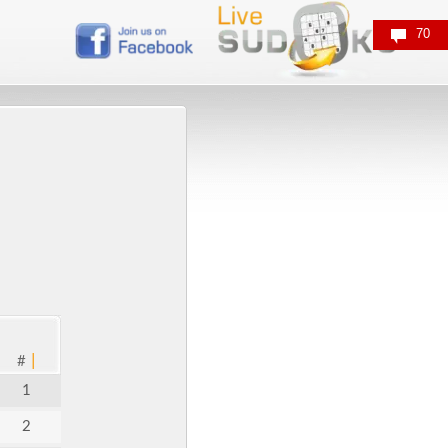
70
|
#
1
2