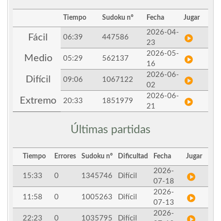
Tiempo
Sudoku nº
Fecha
Jugar
2026-04-
Fácil
06:39
447586
23
2026-05-
Medio
05:29
562137
16
2026-06-
Difícil
09:06
1067122
02
2026-06-
Extremo
20:33
1851979
21
Últimas partidas
Tiempo
Errores
Sudoku nº
Dificultad
Fecha
Jugar
2026-
15:33
0
1345746
Difícil
07-18
2026-
11:58
0
1005263
Difícil
07-13
2026-
22:23
0
1035795
Difícil