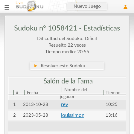
Nuevo Juego
Sudoku nº 1058421 - Estadísticas
Dificultad del Sudoku: Difícil
Resuelto 22 veces
Tiempo medio: 20:55
►
Resolver este Sudoku
Salón de la
Fama
|
Nombre del
|
|
|
#
Fecha
Tiempo
jugador
rey
1
2013-10-28
10:25
louissimon
2
2023-05-28
13:16