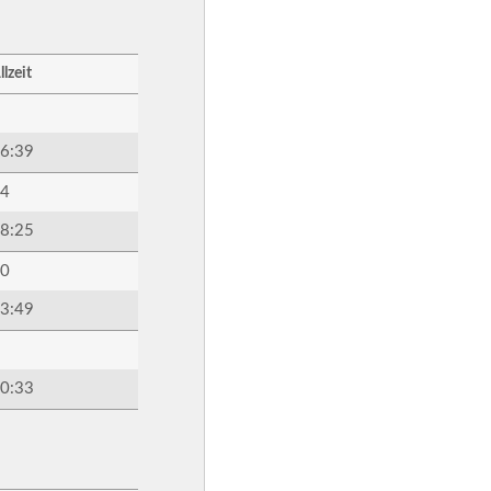
llzeit
6:39
4
8:25
0
3:49
0:33