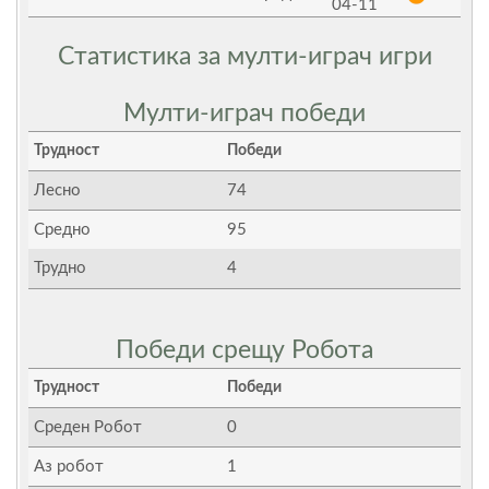
04-11
Статистика за мулти-играч игри
Мулти-играч победи
Трудност
Победи
Лесно
74
Средно
95
Трудно
4
Победи срещу Робота
Трудност
Победи
Среден Робот
0
Аз робот
1