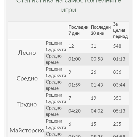
Статистика на самостоятелните
игри
За
Последни
Последни
целия
7 дни
30 дни
период
Решени
12
31
548
Судокута
Лесно
Средно
01:00
00:58
01:13
време
Решени
9
26
836
Судокута
Средно
Средно
01:59
01:43
03:44
време
Решени
7
19
350
Судокута
Трудно
Средно
04:20
04:02
05:13
време
Решени
6
15
235
Судокута
Майсторско
Средно