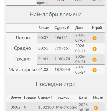
05:30
05:35
06:58
време
Най-добри времена
Време
Судоку #
Дата
Играй
2026-
Лесно
00:37
496151
07-07
2026-
Средно
00:55
970766
05-21
2026-
Трудно
01:41
1188474
06-29
2026-
Майсторско
01:33
1870054
05-24
Последни игри
Време
Грешки
Судоку #
Трудност
Дата
Играй
2026-
05:02
0
1502100
Майсторско
08-08