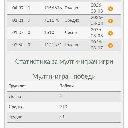
2026-
04:37
0
1056636
Трудно
08-08
2026-
01:21
0
711196
Средно
08-08
2026-
01:07
0
1510
Лесно
08-08
2026-
03:58
0
1141871
Трудно
08-07
Статистика за мулти-играч игри
Мулти-играч победи
Трудност
Победи
Лесно
5
Средно
910
Трудно
44