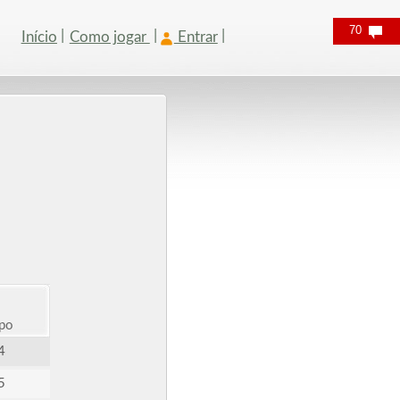
70
Início
Como jogar
Entrar
po
4
5