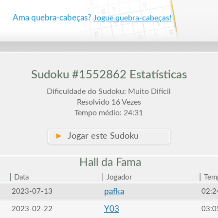
Ama quebra-cabeças?
Jogue quebra-cabeças!
Sudoku #1552862 Estatísticas
Dificuldade do Sudoku: Muito Difícil
Resolvido 16 Vezes
Tempo médio: 24:31
►
Jogar este Sudoku
Hall da
Fama
|
|
|
Data
Jogador
Tem
pafka
2023-07-13
02:2
Y03
2023-02-22
03:0