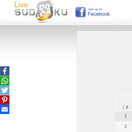
|
#
1
2