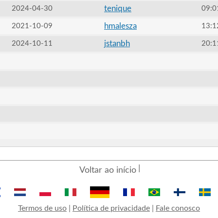
tenique
2024-04-30
09:0
hmalesza
2021-10-09
13:1
jstanbh
2024-10-11
20:1
Voltar ao início
Termos de uso
|
Política de privacidade
|
Fale conosco