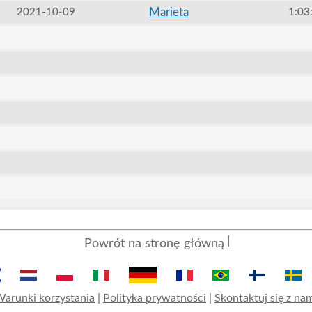
Marieta
2021-10-09
1:03
Powrót na stronę główną
arunki korzystania
|
Polityka prywatności
|
Skontaktuj się z na