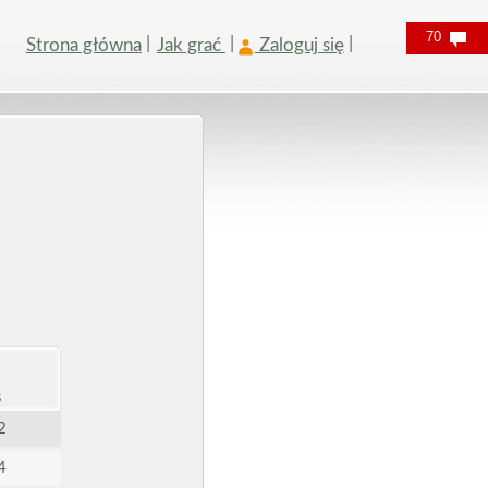
70
Strona główna
Jak grać
Zaloguj się
s
2
4