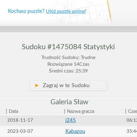
Kochasz puzzle?
!
Ułóż puzzle online
Sudoku #1475084 Statystyki
Trudność Sudoku: Trudne
Rozwiązane 14Czas
Średni czas: 25:39
►
Zagraj w te Sudoku
Galeria
Sław
|
|
|
Data
Nazwa gracza
Cza
j245
2018-11-17
06:1
Kabazou
2023-03-07
35:4