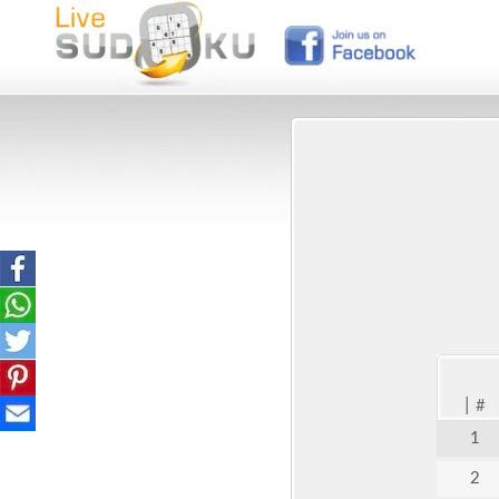
|
#
1
2