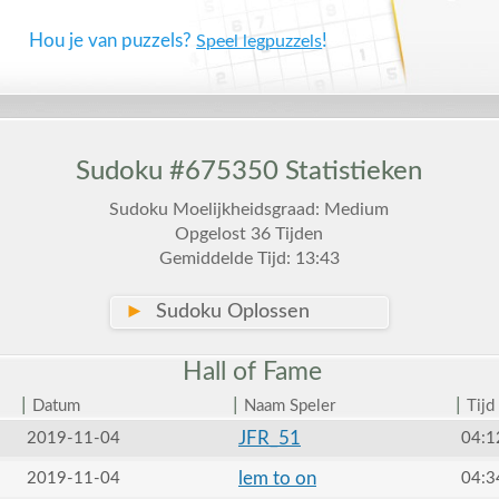
Hou je van puzzels?
!
Speel legpuzzels
Sudoku #675350 Statistieken
Sudoku Moelijkheidsgraad: Medium
Opgelost 36 Tijden
Gemiddelde Tijd: 13:43
►
Sudoku Oplossen
Hall of
Fame
|
|
|
Datum
Naam Speler
Tijd
JFR_51
2019-11-04
04:1
lem to on
2019-11-04
04:3