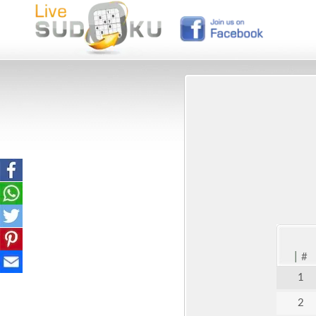
|
#
1
2