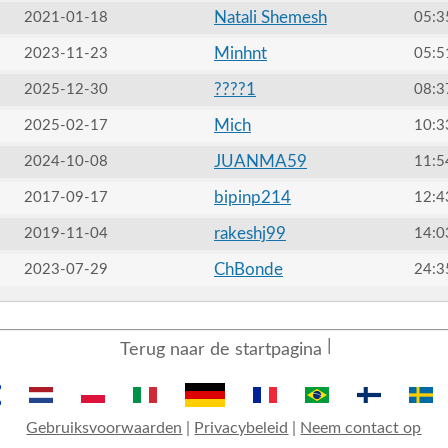
Natali Shemesh
2021-01-18
05:3
Minhnt
2023-11-23
05:5
????1
2025-12-30
08:3
Mich
2025-02-17
10:3
JUANMA59
2024-10-08
11:5
bipinp214
2017-09-17
12:4
rakeshj99
2019-11-04
14:0
ChBonde
2023-07-29
24:3
Terug naar de startpagina
Gebruiksvoorwaarden
|
Privacybeleid
|
Neem contact op