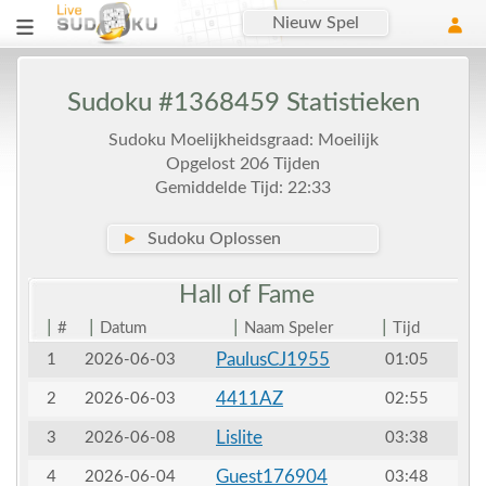
Nieuw Spel
Sudoku #1368459 Statistieken
Sudoku Moelijkheidsgraad: Moeilijk
Opgelost 206 Tijden
Gemiddelde Tijd: 22:33
►
Sudoku Oplossen
Hall of
Fame
|
|
|
|
#
Datum
Naam Speler
Tijd
PaulusCJ1955
1
2026-06-03
01:05
4411AZ
2
2026-06-03
02:55
Lislite
3
2026-06-08
03:38
Guest176904
4
2026-06-04
03:48