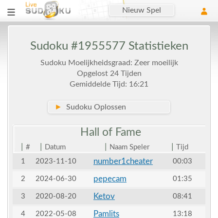
Nieuw Spel
Sudoku #1955577 Statistieken
Sudoku Moelijkheidsgraad: Zeer moeilijk
Opgelost 24 Tijden
Gemiddelde Tijd: 16:21
►
Sudoku Oplossen
Hall of
Fame
|
|
|
|
#
Datum
Naam Speler
Tijd
number1cheater
1
2023-11-10
00:03
pepecam
2
2024-06-30
01:35
Ketov
3
2020-08-20
08:41
Pamlits
4
2022-05-08
13:18