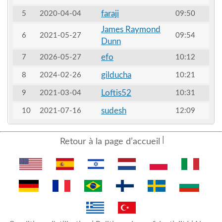
faraji
5
2020-04-04
09:50
James Raymond
6
2021-05-27
09:54
Dunn
efo
7
2026-05-27
10:12
gilducha
8
2024-02-26
10:21
Loftis52
9
2021-03-04
10:31
sudesh
10
2021-07-16
12:09
Retour à la page d’accueil