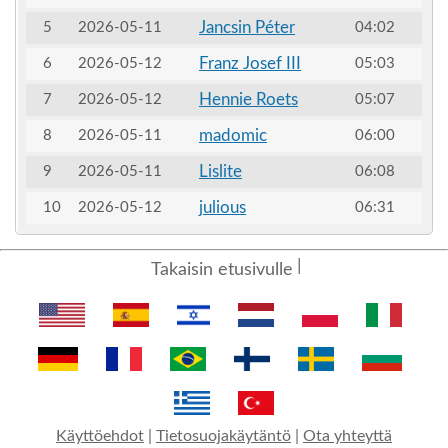
Jancsin Péter
5
2026-05-11
04:02
Franz Josef III
6
2026-05-12
05:03
Hennie Roets
7
2026-05-12
05:07
madomic
8
2026-05-11
06:00
Lislite
9
2026-05-11
06:08
julious
10
2026-05-12
06:31
Takaisin etusivulle
Käyttöehdot
|
Tietosuojakäytäntö
|
Ota yhteyttä