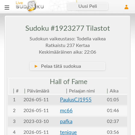
Uusi Peli
Sudoku #1923277 Tilastot
Sudokun vaikeustaso: Todella vaikea
Ratkaistu 237 Kertaa
Keskimääräinen aika: 22:06
►
Pelaa tätä sudokua
Hall of
Fame
|
|
|
|
#
Päivämäärä
Pelaajan nimi
Aika
PaulusCJ1955
1
2026-05-11
01:05
mc66
2
2026-05-11
01:46
pafka
3
2023-03-10
02:37
tenique
4
2026-05-11
03:56