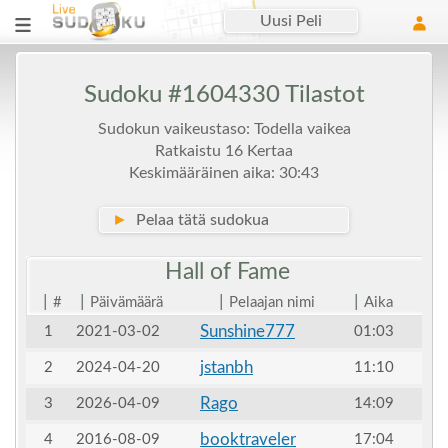
Uusi Peli
Sudoku #1604330 Tilastot
Sudokun vaikeustaso: Todella vaikea
Ratkaistu 16 Kertaa
Keskimääräinen aika: 30:43
►
Pelaa tätä sudokua
Hall of
Fame
|
|
|
|
#
Päivämäärä
Pelaajan nimi
Aika
Sunshine777
1
2021-03-02
01:03
jstanbh
2
2024-04-20
11:10
Rago
3
2026-04-09
14:09
booktraveler
4
2016-08-09
17:04