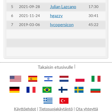
Julian Lazcano
5
2021-09-28
17:30
hgazzy
6
2021-11-24
30:41
lycopersicon
7
2019-03-06
45:22
Takaisin etusivulle
Käyttöehdot
|
Tietosuojakäytäntö
|
Ota yhteyttä