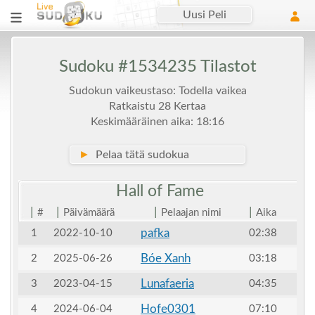
Uusi Peli
Sudoku #1534235 Tilastot
Sudokun vaikeustaso: Todella vaikea
Ratkaistu 28 Kertaa
Keskimääräinen aika: 18:16
►
Pelaa tätä sudokua
Hall of
Fame
|
|
|
|
#
Päivämäärä
Pelaajan nimi
Aika
pafka
1
2022-10-10
02:38
Bóe Xanh
2
2025-06-26
03:18
Lunafaeria
3
2023-04-15
04:35
Hofe0301
4
2024-06-04
07:10