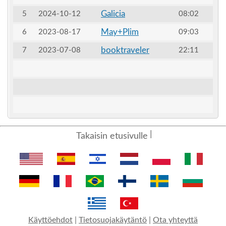
Galicia
5
2024-10-12
08:02
May+Plim
6
2023-08-17
09:03
booktraveler
7
2023-07-08
22:11
Takaisin etusivulle
Käyttöehdot
|
Tietosuojakäytäntö
|
Ota yhteyttä