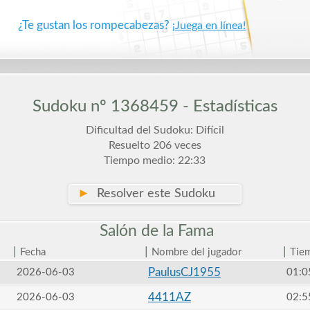
¿Te gustan los rompecabezas?
¡Juega en línea!
Sudoku nº 1368459 - Estadísticas
Dificultad del Sudoku: Difícil
Resuelto 206 veces
Tiempo medio: 22:33
►
Resolver este Sudoku
Salón de la
Fama
|
|
|
Fecha
Nombre del jugador
Tie
PaulusCJ1955
2026-06-03
01:0
4411AZ
2026-06-03
02:5