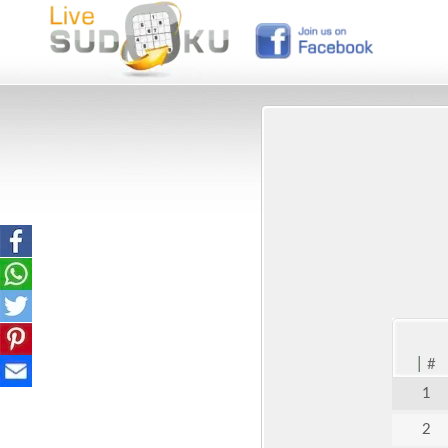
|
#
1
2