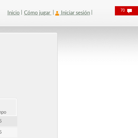
70
Inicio
Cómo jugar
Iniciar sesión
mpo
5
5