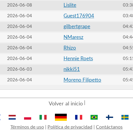
Lislite
2026-06-08
03:3
Guest176904
2026-06-04
03:4
gilbertgrape
2026-06-04
04:4
NMaresz
2026-06-04
04:4
Rhizo
2026-06-04
04:5
Hennie Roets
2026-06-04
05:1
nikki51
2026-06-03
05:4
Moreno Filipetto
2026-06-04
05:4
Volver al inicio
Términos de uso
|
Política de privacidad
|
Contáctanos