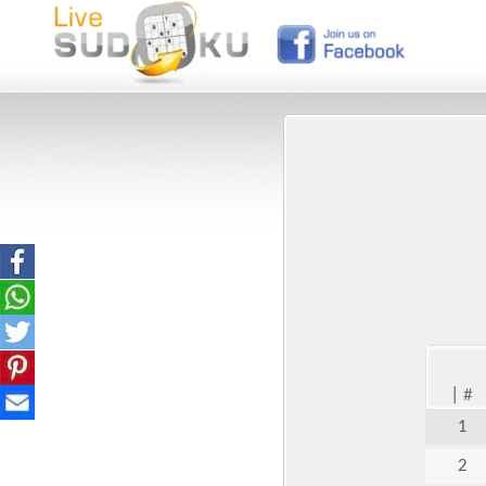
|
#
1
2