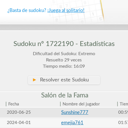
¿Basta de sudoku?
¡Juega al solitario!
Sudoku nº 1722190 - Estadísticas
Dificultad del Sudoku: Extremo
Resuelto 29 veces
Tiempo medio: 16:09
►
Resolver este Sudoku
Salón de la
Fama
|
|
|
Fecha
Nombre del jugador
Tie
Sunshine777
2020-06-25
00:5
emejia761
2024-04-01
01:5