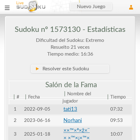
Nuevo Juego
Sudoku nº 1573130 - Estadísticas
Dificultad del Sudoku: Extremo
Resuelto 21 veces
Tiempo medio: 16:36
►
Resolver este Sudoku
Salón de la
Fama
|
Nombre del
|
|
|
#
Fecha
Tiempo
jugador
tati13
1
2022-09-05
07:32
Norhani
2
2023-06-16
09:53
××™×ª×ž×¨
3
2025-01-18
10:07
× ×™×¡×™×