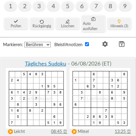
1
2
3
4
5
6
7
8
9
Auto
Prüfen
Rückgängig
Löschen
Hinweis (3)
ausfüllen
Markieren:
Bleistiftnotizen
Tägliches Sudoku
- 06/08/2026 (ET)
Leicht
08:45
⏰
Mittel
13:25
⏰