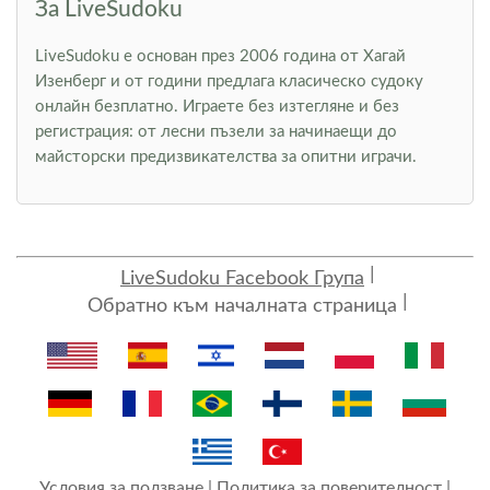
За LiveSudoku
LiveSudoku е основан през 2006 година от Хагай
Изенберг и от години предлага класическо судоку
онлайн безплатно. Играете без изтегляне и без
регистрация: от лесни пъзели за начинаещи до
майсторски предизвикателства за опитни играчи.
LiveSudoku Facebook Група
Обратно към началната страница
Условия за ползване
|
Политика за поверителност
|