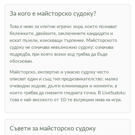
За кого е майсторско судоку?
Това е ниво за опитни играчи: хора, които познават
бележките, двойките, заключените кандидати и
искат пъзели, изискващи търпение. Майсторското
судоку не означава невъзможно судоку; означава
подредба, при която всеки ход трябва да бъде
обоснован.
Майсторско, експертно и ужасно судоку често
описват един и същ тип предизвикателство: малко
очевидни ходове, дълги елиминации и моменти, в
които трябва да смените гледната точка. В LiveSudoku
това е най-високото от 10-те вътрешни нива на игра.
Съвети за майсторско судоку