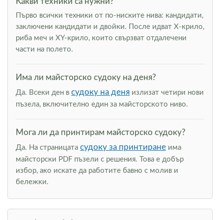
Какви техники са нужни?
Първо всички техники от по-ниските нива: кандидати,
заключени кандидати и двойки. После идват Х-крило,
риба меч и XY-крило, които свързват отдалечени
части на полето.
Има ли майсторско судоку на деня?
судоку на деня
Да. Всеки ден в
излизат четири нови
пъзела, включително един за майсторското ниво.
Мога ли да принтирам майсторско судоку?
судоку за принтиране
Да. На страницата
има
майсторски PDF пъзели с решения. Това е добър
избор, ако искате да работите бавно с молив и
бележки.