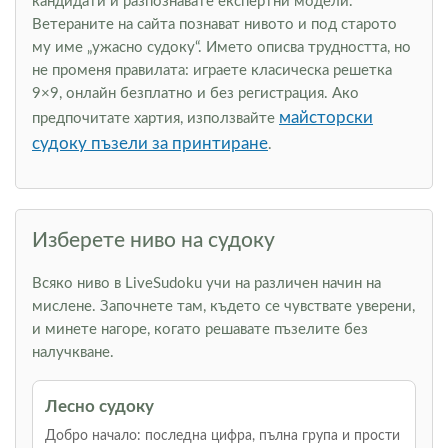
кандидати и разпознавате експертни модели.
Ветераните на сайта познават нивото и под старото
му име „ужасно судоку“. Името описва трудността, но
не променя правилата: играете класическа решетка
9×9, онлайн безплатно и без регистрация. Ако
майсторски
предпочитате хартия, използвайте
судоку пъзели за принтиране
.
Изберете ниво на судоку
Всяко ниво в LiveSudoku учи на различен начин на
мислене. Започнете там, където се чувствате уверени,
и минете нагоре, когато решавате пъзелите без
налучкване.
Лесно судоку
Добро начало: последна цифра, пълна група и прости