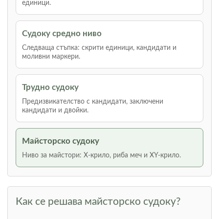
единици.
Судоку средно ниво
Следваща стъпка: скрити единици, кандидати и
моливни маркери.
Трудно судоку
Предизвикателство с кандидати, заключени
кандидати и двойки.
Майсторско судоку
Ниво за майстори: Х-крило, риба меч и XY-крило.
Как се решава майсторско судоку?