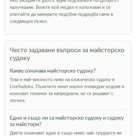
Ако заседнете дълго, една подсказка е по-добра от
налучкване. Вижте кой модел е използван и се
опитайте да намерите подобна подредба сами в
следващия пъзел.
Често задавани въпроси за майсторско
судоку
Какво означава майсторско судоку?
Това е най-високото ниво на класическо судоку в
LiveSudoku. Пъзелите имат малко очевидни ходове и
изискват техники за напреднали, но се решават с
логика.
Едно и също ли са майсторско судоку и судоку
за майстори?
Двете означават едно и също ниво: най-трудните ни