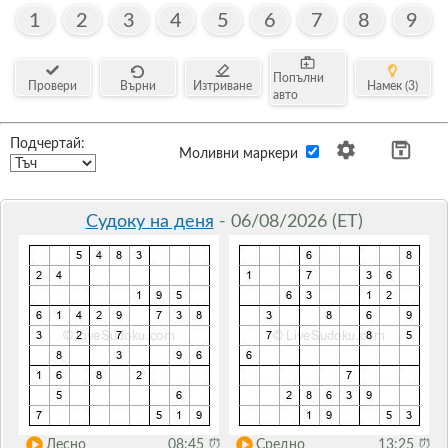
1
2
3
4
5
6
7
8
9
Попълни
Провери
Върни
Изтриване
Намек (3)
авто
Подчертай:
Моливни маркери
Судоку на деня
- 06/08/2026 (ET)
Лесно
08:45
⏰
Средно
13:25
⏰