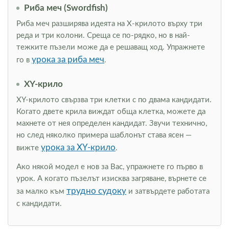
Риба меч (Swordfish)
Риба меч разширява идеята на Х-крилото върху три
реда и три колони. Среща се по-рядко, но в най-
тежките пъзели може да е решаващ ход. Упражнете
урока за риба меч
го в
.
XY-крило
XY-крилото свързва три клетки с по двама кандидати.
Когато двете крила виждат обща клетка, можете да
махнете от нея определен кандидат. Звучи технично,
но след няколко примера шаблонът става ясен —
урока за XY-крило
вижте
.
Ако някой модел е нов за Вас, упражнете го първо в
урок. А когато пъзелът изисква загряване, върнете се
трудно судоку
за малко към
и затвърдете работата
с кандидати.