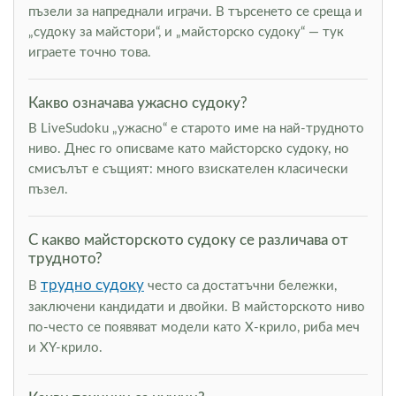
пъзели за напреднали играчи. В търсенето се среща и
„судоку за майстори“, и „майсторско судоку“ — тук
играете точно това.
Какво означава ужасно судоку?
В LiveSudoku „ужасно“ е старото име на най-трудното
ниво. Днес го описваме като майсторско судоку, но
смисълът е същият: много взискателен класически
пъзел.
С какво майсторското судоку се различава от
трудното?
трудно судоку
В
често са достатъчни бележки,
заключени кандидати и двойки. В майсторското ниво
по-често се появяват модели като Х-крило, риба меч
и XY-крило.