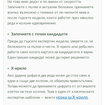
На това ниво редът е по-важен от скоростта.
Започнете с пълни и актуални бележки, премахнете
всичко възможно с техники от по-ниските нива и
после търсете модели, които работят през няколко
реда и колони едновременно.
Започнете с точни кандидати
Преди да търсите експертни модели, уверете се, че
бележките са пълни и чисти. Х-крило или риба меч
работи само когато картата на кандидатите е вярна.
Един грешен кандидат може да скрие решението.
Х-крило
Ако дадена цифра в два реда може да стои само в
едни и същи две колони, се образува правоъгълник.
Тогава можете да премахнете цифрата от останалите
клетки на тези колони. Това е един от класическите
урока за Х-крило
експертни шаблони — вижте
.