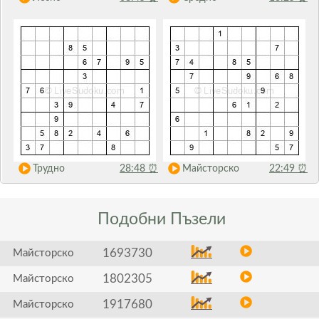
Трудно
28:48
⏰
Майсторско
22:49
⏰
Подобни
Пъзели
1693730
Майсторско
1802305
Майсторско
1917680
Майсторско