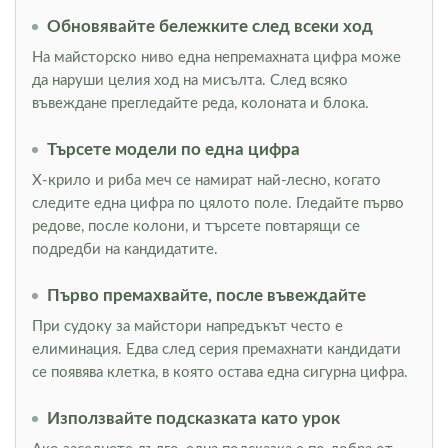
Обновявайте бележките след всеки ход
На майсторско ниво една непремахната цифра може
да наруши целия ход на мисълта. След всяко
въвеждане прегледайте реда, колоната и блока.
Търсете модели по една цифра
Х-крило и риба меч се намират най-лесно, когато
следите една цифра по цялото поле. Гледайте първо
редове, после колони, и търсете повтарящи се
подредби на кандидатите.
Първо премахвайте, после въвеждайте
При судоку за майстори напредъкът често е
елиминация. Едва след серия премахнати кандидати
се появява клетка, в която остава една сигурна цифра.
Използвайте подсказката като урок