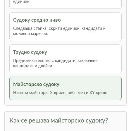
единици.
Судоку средно ниво
Следваща стъпка: скрити единици, кандидати и
моливни маркери.
Трудно судоку
Предизвикателство с кандидати, заключени
кандидати и двойки.
Майсторско судоку
Ниво за майстори: Х-крило, риба меч и XY-крило.
Как се решава майсторско судоку?