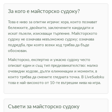
За кого е майсторско судоку?
Това е ниво за опитни играчи: хора, които познават
бележките, двойките, заключените кандидати и
искат пъзели, изискващи търпение. Майсторското
судоку не означава невъзможно судоку; означава
подредба, при която всеки ход трябва да бъде
обоснован.
Майсторско, експертно и ужасно судоку често
описват един и същ тип предизвикателство: малко
очевидни ходове, дълги елиминации и моменти, в
които трябва да смените гледната точка. В LiveSudoku
това е най-високото от 10-те вътрешни нива на игра.
Съвети за майсторско судоку