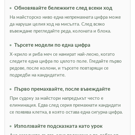
Обновявайте бележките след всеки ход
На майсторско ниво една непремахната цифра може
да наруши целия ход на мисълта. След всяко
въвеждане прегледайте реда, колоната и блока.
Търсете модели по една цифра
Х-крило и риба меч се намират най-лесно, когато
следите една цифра по цялото поле. Гледайте първо
редове, после колони, и търсете повтарящи се
подредби на кандидатите.
Първо премахвайте, после въвеждайте
При судоку за майстори напредъкът често е
елиминация. Едва след серия премахнати кандидати
се появява клетка, в която остава една сигурна цифра.
Използвайте подсказката като урок