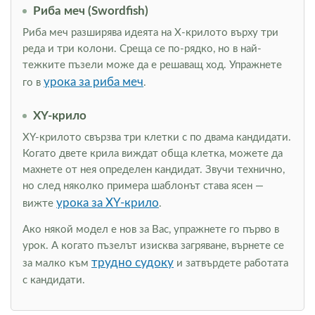
Риба меч (Swordfish)
Риба меч разширява идеята на Х-крилото върху три
реда и три колони. Среща се по-рядко, но в най-
тежките пъзели може да е решаващ ход. Упражнете
урока за риба меч
го в
.
XY-крило
XY-крилото свързва три клетки с по двама кандидати.
Когато двете крила виждат обща клетка, можете да
махнете от нея определен кандидат. Звучи технично,
но след няколко примера шаблонът става ясен —
урока за XY-крило
вижте
.
Ако някой модел е нов за Вас, упражнете го първо в
урок. А когато пъзелът изисква загряване, върнете се
трудно судоку
за малко към
и затвърдете работата
с кандидати.