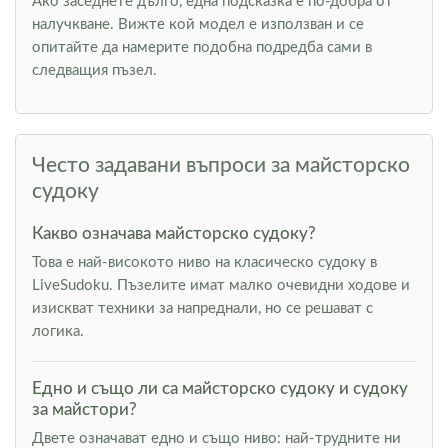
Ако заседнете дълго, една подсказка е по-добра от
налучкване. Вижте кой модел е използван и се
опитайте да намерите подобна подредба сами в
следващия пъзел.
Често задавани въпроси за майсторско
судоку
Какво означава майсторско судоку?
Това е най-високото ниво на класическо судоку в
LiveSudoku. Пъзелите имат малко очевидни ходове и
изискват техники за напреднали, но се решават с
логика.
Едно и също ли са майсторско судоку и судоку
за майстори?
Двете означават едно и също ниво: най-трудните ни