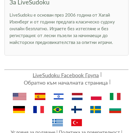
За LiveSudoku
LiveSudoku е основан през 2006 година от Хагай
Изенберг и от години предлага класическо судоку
онлайн безплатно. Играете без изтегляне и без
регистрация: от лесни пъзели за начинаещи до
майсторски предизвикателства за опитни играчи.
LiveSudoku Facebook Група
Обратно към началната страница
Условия за ползване
|
Политика за поверителност
|