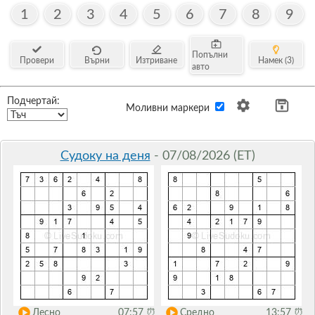
1
2
3
4
5
6
7
8
9
Попълни
Провери
Върни
Изтриване
Намек (3)
авто
Подчертай:
Моливни маркери
Судоку на деня
- 07/08/2026 (ET)
Лесно
07:57
⏰
Средно
13:57
⏰