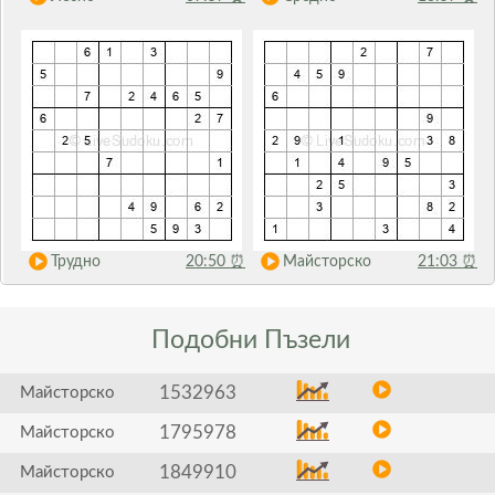
Трудно
20:50
⏰
Майсторско
21:03
⏰
Подобни
Пъзели
1532963
Майсторско
1795978
Майсторско
1849910
Майсторско