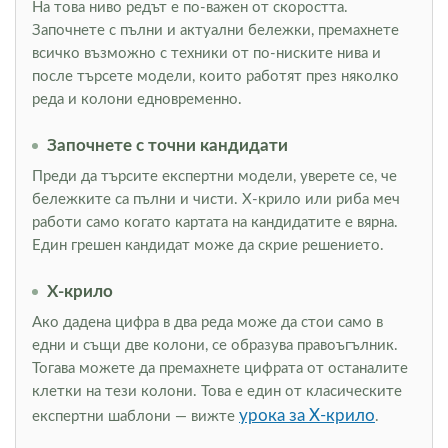
На това ниво редът е по-важен от скоростта.
Започнете с пълни и актуални бележки, премахнете
всичко възможно с техники от по-ниските нива и
после търсете модели, които работят през няколко
реда и колони едновременно.
Започнете с точни кандидати
Преди да търсите експертни модели, уверете се, че
бележките са пълни и чисти. Х-крило или риба меч
работи само когато картата на кандидатите е вярна.
Един грешен кандидат може да скрие решението.
Х-крило
Ако дадена цифра в два реда може да стои само в
едни и същи две колони, се образува правоъгълник.
Тогава можете да премахнете цифрата от останалите
клетки на тези колони. Това е един от класическите
урока за Х-крило
експертни шаблони — вижте
.