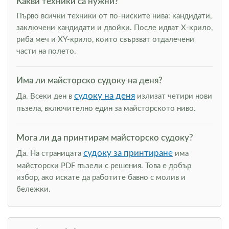
Какви техники са нужни?
Първо всички техники от по-ниските нива: кандидати,
заключени кандидати и двойки. После идват Х-крило,
риба меч и XY-крило, които свързват отдалечени
части на полето.
Има ли майсторско судоку на деня?
судоку на деня
Да. Всеки ден в
излизат четири нови
пъзела, включително един за майсторското ниво.
Мога ли да принтирам майсторско судоку?
судоку за принтиране
Да. На страницата
има
майсторски PDF пъзели с решения. Това е добър
избор, ако искате да работите бавно с молив и
бележки.