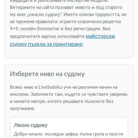
кандидати и разпознавате експертни модели.
Ветераните на сайта познават нивото и под старото
му име „ужасно судоку“. Името описва трудността, но
не променя правилата: играете класическа решетка
9×9, онлайн безплатно и без регистрация. Ако
майсторски
предпочитате хартия, използвайте
судоку пъзели за принтиране
.
Изберете ниво на судоку
Всяко ниво в LiveSudoku учи на различен начин на
мислене. Започнете там, където се чувствате уверени,
и минете нагоре, когато решавате пъзелите без
налучкване.
Лесно судоку
Добро начало: последна цифра, пълна група и прости