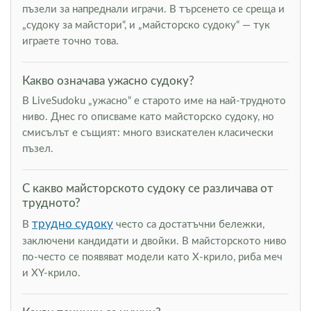
пъзели за напреднали играчи. В търсенето се среща и
„судоку за майстори“, и „майсторско судоку“ — тук
играете точно това.
Какво означава ужасно судоку?
В LiveSudoku „ужасно“ е старото име на най-трудното
ниво. Днес го описваме като майсторско судоку, но
смисълът е същият: много взискателен класически
пъзел.
С какво майсторското судоку се различава от
трудното?
трудно судоку
В
често са достатъчни бележки,
заключени кандидати и двойки. В майсторското ниво
по-често се появяват модели като Х-крило, риба меч
и XY-крило.