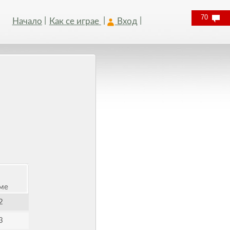
70
Начало
Как се играе
Вход
ме
2
3