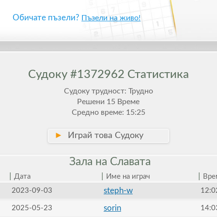
Обичате пъзели?
Пъзели на живо!
Судоку #1372962 Статистика
Судоку трудност: Трудно
Решени 15 Време
Средно време: 15:25
►
Играй това Судоку
Зала на
Славата
|
|
|
Дата
Име на играч
Вре
steph-w
2023-09-03
12:0
sorin
2025-05-23
14:0