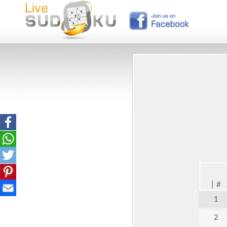
|
#
1
2