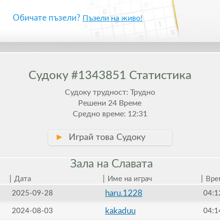
Обичате пъзели?
Пъзели на живо!
Судоку #1343851 Статистика
Судоку трудност: Трудно
Решени 24 Време
Средно време: 12:31
►
Играй това Судоку
Зала на
Славата
|
|
|
Дата
Име на играч
Вре
haru.1228
2025-09-28
04:1
kakaduu
2024-08-03
04:1