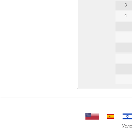
3
4
Усло