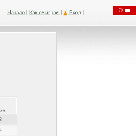
70
Начало
Как се играе
Вход
ме
2
4