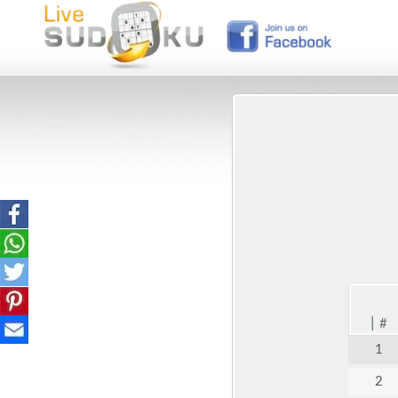
|
#
1
2