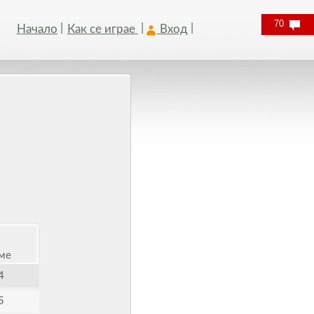
70
Начало
Как се играе
Вход
ме
4
5