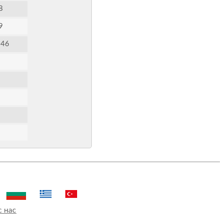
8
9
:46
с нас