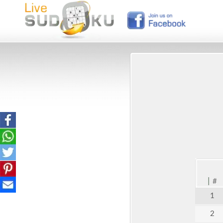
|
#
1
2