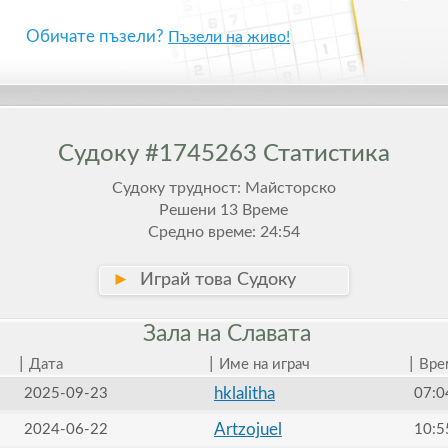
Обичате пъзели?
Пъзели на живо!
Судоку #1745263 Статистика
Судоку трудност: Майсторско
Решени 13 Време
Средно време: 24:54
►
Играй това Судоку
Зала на
Славата
|
|
|
Дата
Име на играч
Вре
hklalitha
2025-09-23
07:0
Artzojuel
2024-06-22
10:5